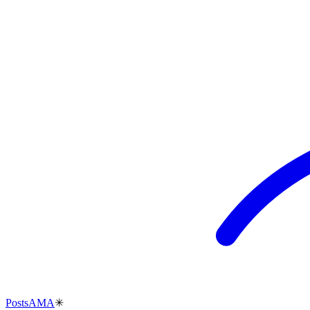
Posts
AMA
✳︎