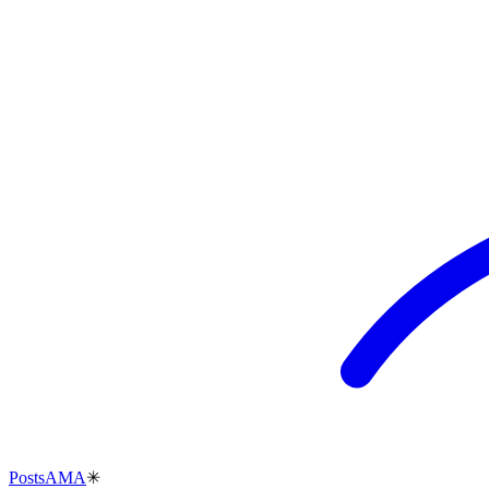
Posts
AMA
✳︎