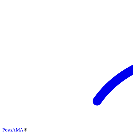
Posts
AMA
✳︎